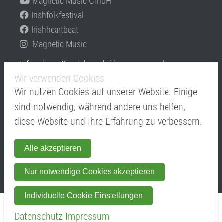
Magnetic Music GmbH
Irishfolkfestival
Irishheartbeat
Magnetic Music
Informieren Sie sich auch über unsere anderen
Konzeptfestivals
Wir verwenden Cookies
www.irishfolkfestival.de
Wir nutzen Cookies auf unserer Website. Einige
sind notwendig, während andere uns helfen,
Mitglied im
diese Website und Ihre Erfahrung zu verbessern.
Alle akzeptieren
Nur notwendige Cookies akzeptieren
Individuelle Cookie Einstellungen
Copyright © Magnetic Music GmbH - moving emotions from stage
Datenschutz
Impressum
to stage