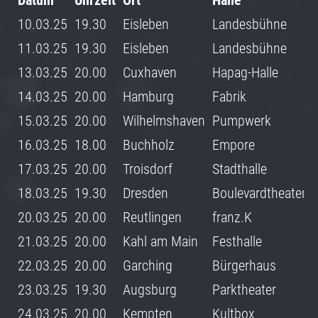
Datum
Uhrzeit
Ort
Halle
10.03.25
19.30
Eisleben
Landesbühne
11.03.25
19.30
Eisleben
Landesbühne
13.03.25
20.00
Cuxhaven
Hapag-Halle
14.03.25
20.00
Hamburg
Fabrik
15.03.25
20.00
Wilhelmshaven
Pumpwerk
16.03.25
18.00
Buchholz
Empore
17.03.25
20.00
Troisdorf
Stadthalle
18.03.25
19.30
Dresden
Boulevardtheater
20.03.25
20.00
Reutlingen
franz.K
21.03.25
20.00
Kahl am Main
Festhalle
22.03.25
20.00
Garching
Bürgerhaus
23.03.25
19.30
Augsburg
Parktheater
24.03.25
20.00
Kempten
Kultbox