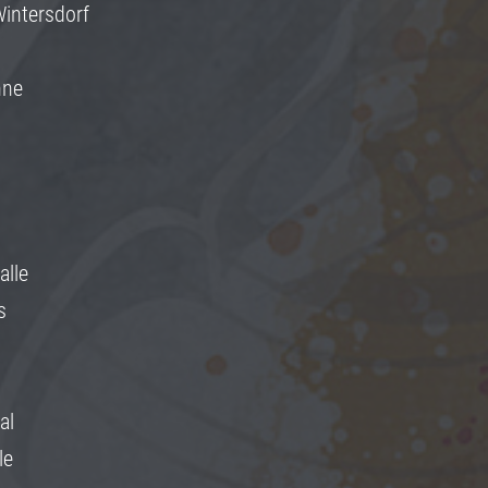
Wintersdorf
hne
n
alle
s
al
le