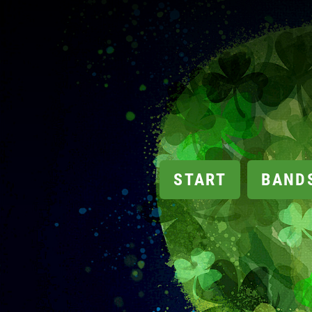
START
BAND