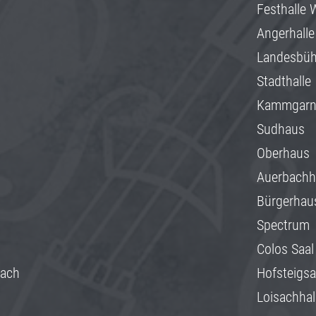
Festhalle 
Angerhalle
Landesbü
Stadthalle
Kammgar
Sudhaus
Oberhaus
Auerbachh
Bürgerhau
Spectrum
Colos Saal
rach
Hofsteigsa
Loisachhal