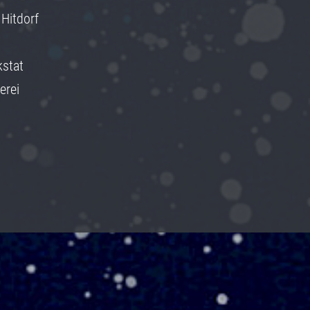
 Hitdorf
kstat
erei