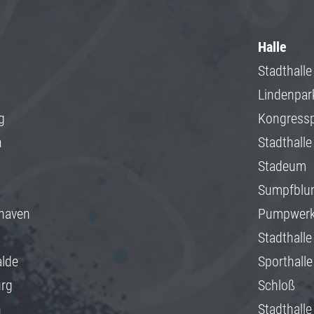
Halle
Stadthalle
Lindenpar
g
Kongress
h
Stadthalle
Stadeum
Sumpfblu
haven
Pumpwer
Stadthalle
alde
Sporthalle
rg
Schloß
n
Stadthalle