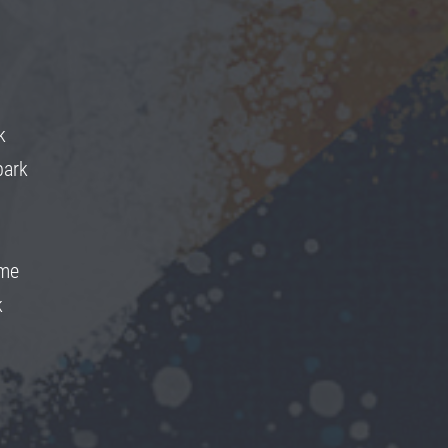
k
park
me
k