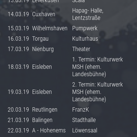
13.03.19
Leverkusen
Scala
Hapag- Halle,
14.03.19
Cuxhaven
Lentzstraße
15.03.19
Wilhelmshaven
Pumpwerk
16.03.19
Torgau
Kulturhaus
17.03.19
Nienburg
Theater
1. Termin: Kulturwerk
18.03.19
Eisleben
MSH (ehem.
Landesbühne)
2. Termin: Kulturwerk
19.03.19
Eisleben
MSH (ehem.
Landesbühne)
20.03.19
Reutlingen
FranzK
21.03.19
Balingen
Stadthalle
22.03.19
A - Hohenems
Löwensaal